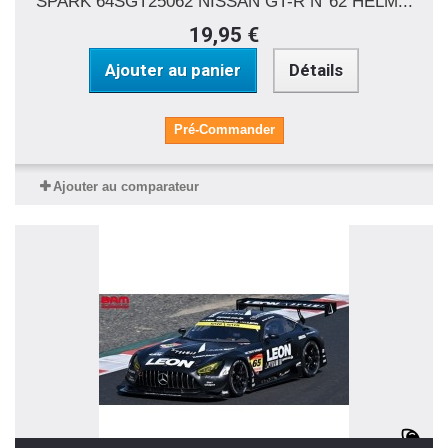
SPARK 64SGT25062 NISSAN GT-R N°62 HELM...
19,95 €
Ajouter au panier
Détails
Pré-Commander
Ajouter au comparateur