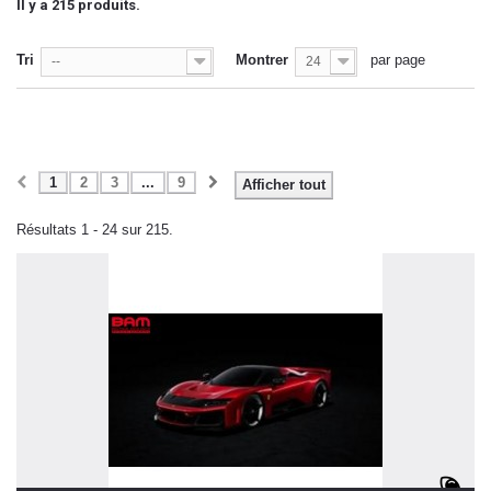
Il y a 215 produits.
Tri
Montrer
par page
--
24
1
2
3
...
9
Afficher tout
Résultats 1 - 24 sur 215.