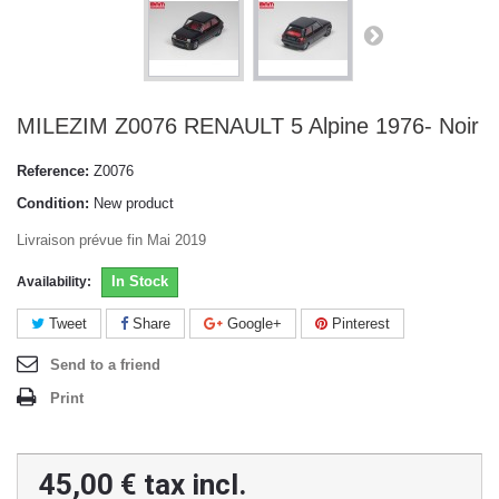
MILEZIM Z0076 RENAULT 5 Alpine 1976- Noir
Reference:
Z0076
Condition:
New product
Livraison prévue fin Mai 2019
In Stock
Availability:
Tweet
Share
Google+
Pinterest
Send to a friend
Print
45,00 €
tax incl.