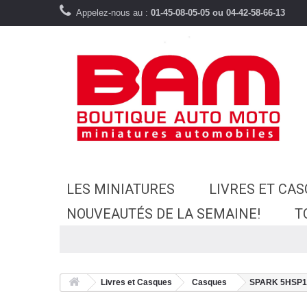
Appelez-nous au :
01-45-08-05-05 ou 04-42-58-66-13
LES MINIATURES
LIVRES ET CA
NOUVEAUTÉS DE LA SEMAINE!
T
Livres et Casques
Casques
SPARK 5HSP16