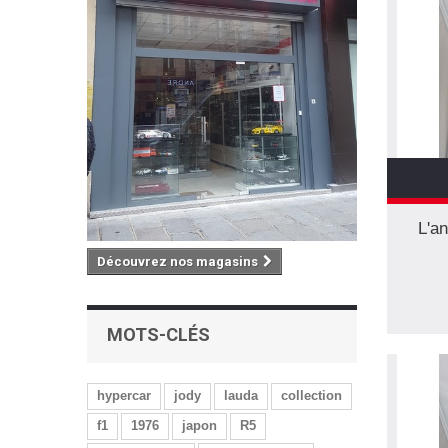
L'a
Découvrez nos magasins
MOTS-CLÉS
hypercar
jody
lauda
collection
f1
1976
japon
R5