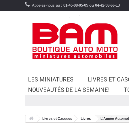
Appelez-nous au :
01-45-08-05-05 ou 04-42-58-66-13
LES MINIATURES
LIVRES ET CA
NOUVEAUTÉS DE LA SEMAINE!
T
Livres et Casques
Livres
L'Année Automob