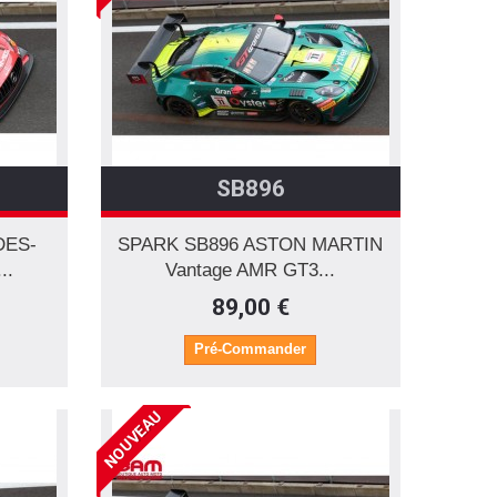
SB896
DES-
SPARK SB896 ASTON MARTIN
..
Vantage AMR GT3...
89,00 €
Pré-Commander
NOUVEAU