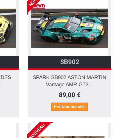
SB902
EDES-
SPARK SB902 ASTON MARTIN
..
Vantage AMR GT3...
89,00 €
Pré-Commander
NOUVEAU