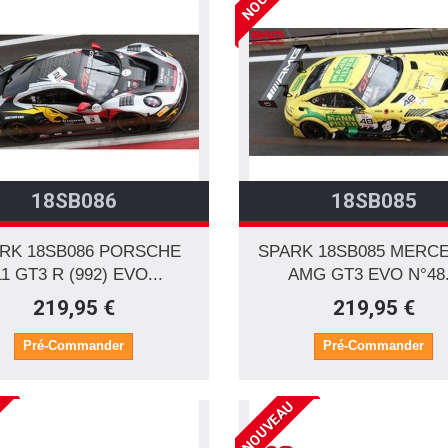
18SB086
18SB085
RK 18SB086 PORSCHE
SPARK 18SB085 MERC
11 GT3 R (992) EVO...
AMG GT3 EVO N°48.
219,95 €
219,95 €
Pré-Commander
Pré-Commander
NOUVEAU