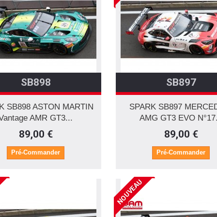
SB898
SB897
K SB898 ASTON MARTIN
SPARK SB897 MERCE
Vantage AMR GT3...
AMG GT3 EVO N°17.
89,00 €
89,00 €
Pré-Commander
Pré-Commander
NOUVEAU