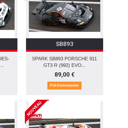
SB893
DES-
SPARK SB893 PORSCHE 911
..
GT3 R (992) EVO...
89,00 €
Pré-Commander
NOUVEAU