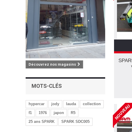
41
(5)
42
(3)
43
(3)
44
(3)
46
(4)
47
(4)
48
(4)
SPAR
49
(2)
Découvrez nos magasins
50
(3)
52
(1)
MOTS-CLÉS
54
(3)
55
(1)
56
(3)
hypercar
jody
lauda
collection
NOUVEAU
57
(1)
f1
1976
japon
R5
58
(1)
25 ans SPARK
SPARK SDC005
59
(2)