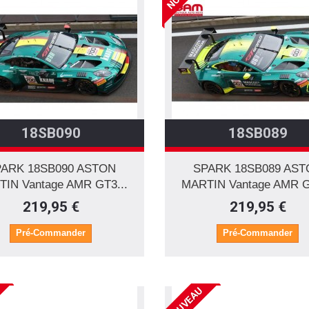
18SB090
18SB089
ARK 18SB090 ASTON
SPARK 18SB089 AS
IN Vantage AMR GT3...
MARTIN Vantage AMR G
219,95 €
219,95 €
Pré-Commander
Pré-Commander
NOUVEAU