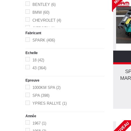
BENTLEY
(6)
BMW
(60)
CHEVROLET
(4)
CITROEN
(1)
Fabricant
CORVETTE
(1)
SPARK
(406)
FORD
(11)
FUN CUP
(2)
Echelle
GILLET VERTIGO
(1)
18
(42)
HONDA
(2)
43
(364)
SP
JAGUAR
(3)
MART
Epreuve
LAMBORGHINI
(55)
1000KM SPA
(2)
LANCIA
(2)
SPA
(398)
LEXUS
(1)
YPRES RALLYE
(1)
LOTUS
(1)
MAZDA
(5)
Année
MC LAREN
(17)
NOUVEAU
1967
(1)
MERCEDES
(25)