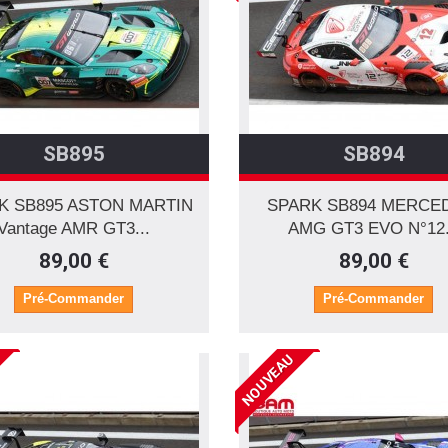
SB895
SB894
K SB895 ASTON MARTIN
SPARK SB894 MERCE
Vantage AMR GT3...
AMG GT3 EVO N°12.
89,00 €
89,00 €
Pré-Commander
Pré-Commander
NOUVEAU