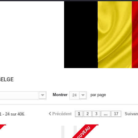
BELGE
Montrer
par page
24
Précédent
1
2
3
...
17
Suivan
1 - 24 sur 406.
NOUVEAU