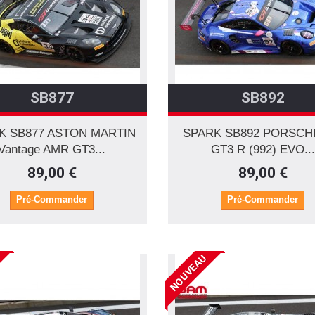
SB877
SB892
K SB877 ASTON MARTIN
SPARK SB892 PORSCHE
Vantage AMR GT3...
GT3 R (992) EVO...
89,00 €
89,00 €
Pré-Commander
Pré-Commander
NOUVEAU