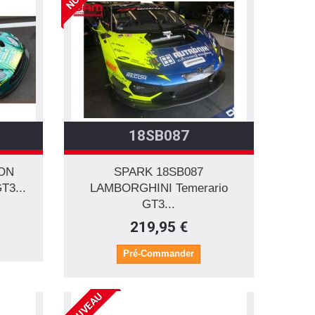
18SB087
TON
SPARK 18SB087
T3...
LAMBORGHINI Temerario
GT3...
219,95 €
Pré-Commander
NOUVEAU