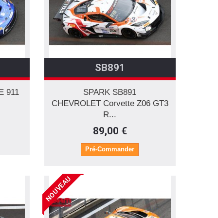
SB891
 911
SPARK SB891
CHEVROLET Corvette Z06 GT3
R...
89,00 €
Pré-Commander
NOUVEAU