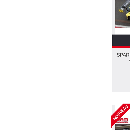
61
(1)
62
(1)
63
(9)
64
(1)
66
(7)
67
(2)
69
(3)
SPAR
70
(4)
71
(1)
73
(1)
74
(3)
75
(4)
76
(3)
77
(10)
NOUVEAU
78
(5)
79
(3)
82
(2)