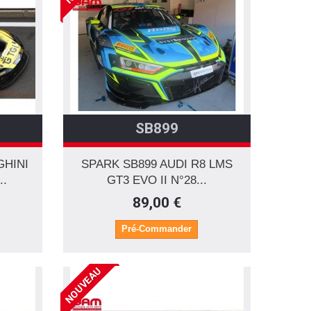
SB899
GHINI
SPARK SB899 AUDI R8 LMS
..
GT3 EVO II N°28...
89,00 €
Pré-Commander
NOUVEAU