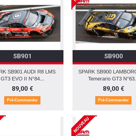
SB901
SB900
RK SB901 AUDI R8 LMS
SPARK SB900 LAMBOR
GT3 EVO II N°84...
Temerario GT3 N°63.
89,00 €
89,00 €
Pré-Commander
Pré-Commander
NOUVEAU