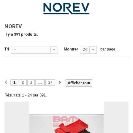
NOREV
Il y a 391 produits.
Tri
Montrer
par page
--
24
1
2
3
...
17
Afficher tout
Résultats 1 - 24 sur 391.