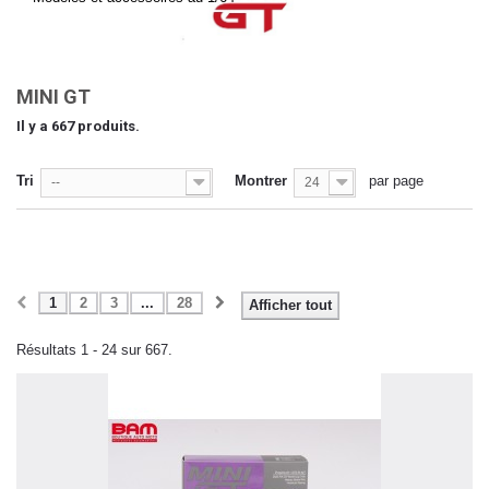
MINI GT
Il y a 667 produits.
Tri
Montrer
par page
--
24
1
2
3
...
28
Afficher tout
Résultats 1 - 24 sur 667.