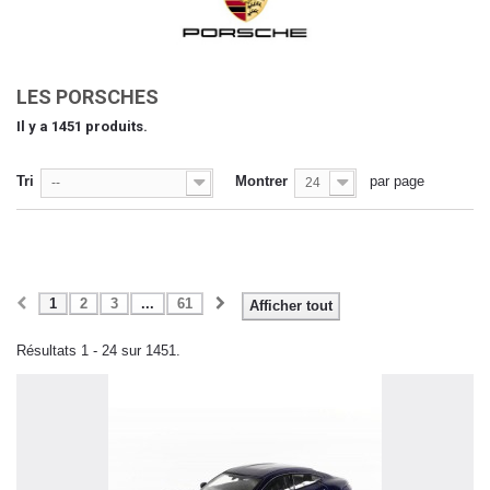
LES PORSCHES
Il y a 1451 produits.
Tri
Montrer
par page
--
24
1
2
3
...
61
Afficher tout
Résultats 1 - 24 sur 1451.